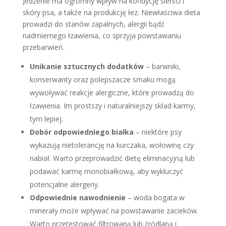
Jedzenie ma ogromny wpływ na kondycję sierści i
skóry psa, a także na produkcję łez. Niewłaściwa dieta
prowadzi do stanów zapalnych, alergii bądź
nadmiernego łzawienia, co sprzyja powstawaniu
przebarwień.
Unikanie sztucznych dodatków
– barwniki,
konserwanty oraz polepszacze smaku mogą
wywoływać reakcje alergiczne, które prowadzą do
łzawienia. Im prostszy i naturalniejszy skład karmy,
tym lepiej.
Dobór odpowiedniego białka
– niektóre psy
wykazują nietolerancję na kurczaka, wołowinę czy
nabiał. Warto przeprowadzić dietę eliminacyjną lub
podawać karmę monobiałkową, aby wykluczyć
potencjalne alergeny.
Odpowiednie nawodnienie
– woda bogata w
minerały może wpływać na powstawanie zacieków.
Warto przetestować filtrowaną lub źródlaną i