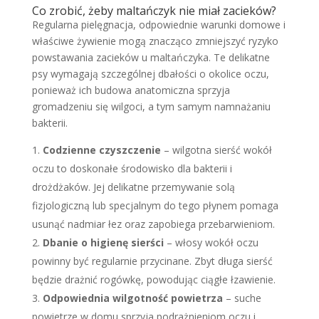
Co zrobić, żeby maltańczyk nie miał zacieków?
Regularna pielęgnacja, odpowiednie warunki domowe i
właściwe żywienie mogą znacząco zmniejszyć ryzyko
powstawania zacieków u maltańczyka. Te delikatne
psy wymagają szczególnej dbałości o okolice oczu,
ponieważ ich budowa anatomiczna sprzyja
gromadzeniu się wilgoci, a tym samym namnażaniu
bakterii.
Codzienne czyszczenie
– wilgotna sierść wokół
oczu to doskonałe środowisko dla bakterii i
drożdżaków. Jej delikatne przemywanie solą
fizjologiczną lub specjalnym do tego płynem pomaga
usunąć nadmiar łez oraz zapobiega przebarwieniom.
Dbanie o higienę sierści
– włosy wokół oczu
powinny być regularnie przycinane. Zbyt długa sierść
będzie drażnić rogówkę, powodując ciągłe łzawienie.
Odpowiednia wilgotność powietrza
– suche
powietrze w domu sprzyja podrażnieniom oczu i