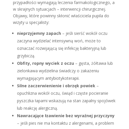
przypadłości wymagają leczenia farmakologicznego, a
w skrajnych sytuacjach – interwencji chirurgicznej.
Objawy, które powinny skłonić właściciela pupila do
wizyty u specjalisty:
nieprzyjemny zapach
– jeśli sierść wokół oczu
zaczyna wydzielać intensywną woń, może to
oznaczać rozwijającą się infekcję bakteryjną lub
grzybiczą.
Obfity, ropny wyciek z oczu
– gęsta, żółtawa lub
zielonkawa wydzielina świadczy o zakażeniu
wymagającym antybiotykoterapii.
Silne zaczerwienienie i obrzęk powiek
–
opuchlizna wokół oczu, świąd i częste pocieranie
pyszczka łapami wskazują na stan zapalny spojówek
lub reakcję alergiczną.
Nawracające łzawienie bez wyraźnej przyczyny
– jeśli pies nie ma kontaktu z alergenami, a problem