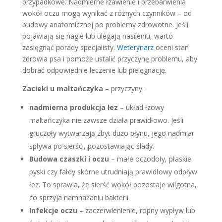
przypadkowe. Nadmierne łzawienie i przebarwienia
wokół oczu mogą wynikać z różnych czynników – od
budowy anatomicznej po problemy zdrowotne. Jeśli
pojawiają się nagle lub ulegają nasileniu, warto
zasięgnąć porady specjalisty.
Weterynarz
oceni stan
zdrowia psa i pomoże ustalić przyczynę problemu, aby
dobrać odpowiednie leczenie lub pielęgnację.
Zacieki u maltańczyka
– przyczyny:
nadmierna produkcja łez
– układ łzowy
maltańczyka nie zawsze działa prawidłowo. Jeśli
gruczoły wytwarzają zbyt dużo płynu, jego nadmiar
spływa po sierści, pozostawiając ślady.
Budowa czaszki i oczu
– małe oczodoły, płaskie
pyski czy fałdy skórne utrudniają prawidłowy odpływ
łez. To sprawia, że sierść wokół pozostaje wilgotna,
co sprzyja namnażaniu bakterii.
Infekcje oczu
– zaczerwienienie, ropny wypływ lub