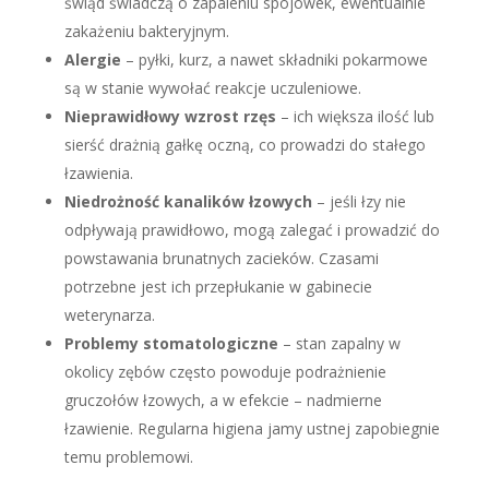
świąd świadczą o zapaleniu spojówek, ewentualnie
zakażeniu bakteryjnym.
Alergie
– pyłki, kurz, a nawet składniki pokarmowe
są w stanie wywołać reakcje uczuleniowe.
Nieprawidłowy wzrost rzęs
– ich większa ilość lub
sierść drażnią gałkę oczną, co prowadzi do stałego
łzawienia.
Niedrożność kanalików łzowych
– jeśli łzy nie
odpływają prawidłowo, mogą zalegać i prowadzić do
powstawania brunatnych zacieków. Czasami
potrzebne jest ich przepłukanie w gabinecie
weterynarza.
Problemy stomatologiczne
– stan zapalny w
okolicy zębów często powoduje podrażnienie
gruczołów łzowych, a w efekcie – nadmierne
łzawienie. Regularna higiena jamy ustnej zapobiegnie
temu problemowi.