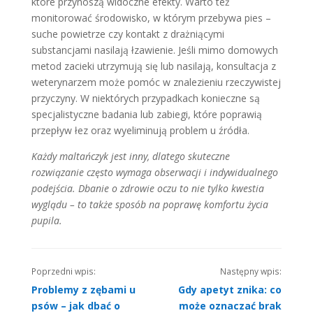
które przynoszą widoczne efekty. Warto też
monitorować środowisko, w którym przebywa pies –
suche powietrze czy kontakt z drażniącymi
substancjami nasilają łzawienie. Jeśli mimo domowych
metod zacieki utrzymują się lub nasilają, konsultacja z
weterynarzem może pomóc w znalezieniu rzeczywistej
przyczyny. W niektórych przypadkach konieczne są
specjalistyczne badania lub zabiegi, które poprawią
przepływ łez oraz wyeliminują problem u źródła.
Każdy maltańczyk jest inny, dlatego skuteczne
rozwiązanie często wymaga obserwacji i indywidualnego
podejścia. Dbanie o zdrowie oczu to nie tylko kwestia
wyglądu – to także sposób na poprawę komfortu życia
pupila.
Nawigacja
Poprzedni wpis:
Następny wpis:
po
Problemy z zębami u
Gdy apetyt znika: co
wpisach
psów – jak dbać o
może oznaczać brak